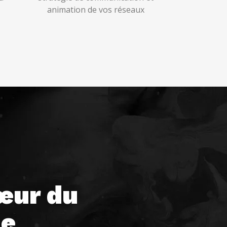
animation de vos réseaux
œur du
ne