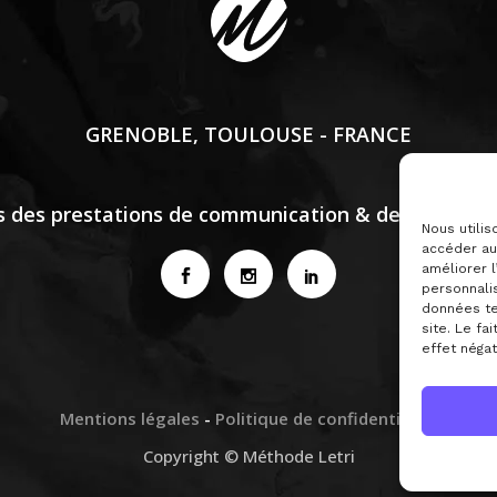
GRENOBLE, TOULOUSE - FRANCE
 des prestations de communication & des formation
Nous utili
accéder aux
améliorer l
personnalis
données te
site. Le fa
effet négat
Mentions légales
-
Politique de confidentialité
Copyright © Méthode Letri