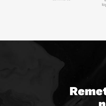
lo
Remet
n