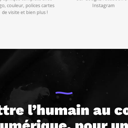
go, couleur, polices cartes
Instagram
de visite et bien plus !
tre l’humain au c
umérique, pour u