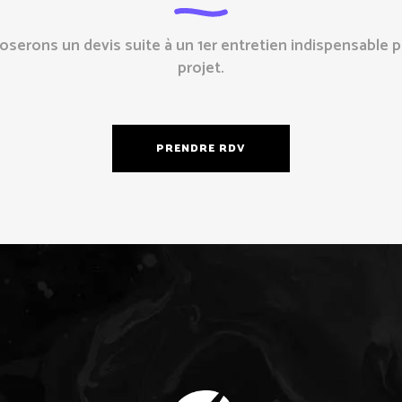
erons un devis suite à un 1er entretien indispensable p
projet.
PRENDRE RDV